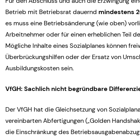
Für den Abschluss und auch die Erzwingung ein
Betrieb mit Betriebsrat dauernd
mindestens 2
es muss eine Betriebsänderung (wie oben) vorlie
Arbeitnehmer oder für einen erheblichen Teil d
Mögliche Inhalte eines Sozialplanes können freiw
Überbrückungshilfen oder der Ersatz von Ums
Ausbildungskosten sein.
VfGH: Sachlich nicht begründbare Differenz
Der VfGH hat die Gleichsetzung von Sozialplanab
vereinbarten Abfertigungen („Golden Handshakes
die Einschränkung des Betriebsausgabenabzugs