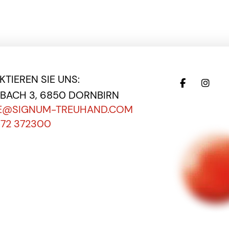
TIEREN SIE UNS:
EBACH 3, 6850 DORNBIRN
E@SIGNUM-TREUHAND.COM
572 372300