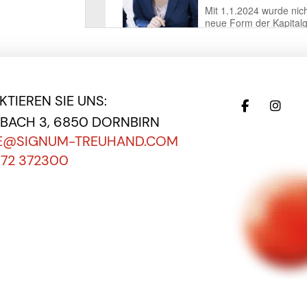
TIEREN SIE UNS:
EBACH 3, 6850 DORNBIRN
E@SIGNUM-TREUHAND.COM
572 372300