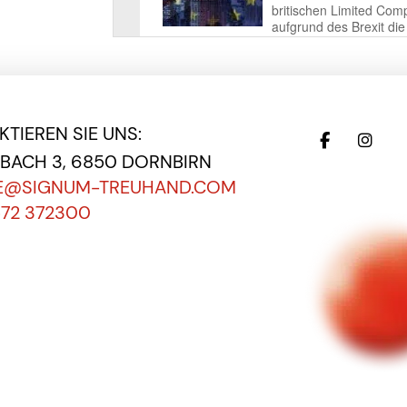
TIEREN SIE UNS:
EBACH 3, 6850 DORNBIRN
E@SIGNUM-TREUHAND.COM
572 372300